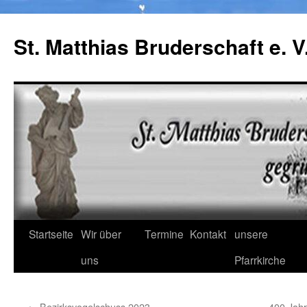
Zum
Inhalt
St. Matthias Bruderschaft e. V
springen
Startseite
Wir über
Termine
Kontakt
unsere
uns
Pfarrkirche
←
Bezirksvogelschuss 2023
400 Jahr