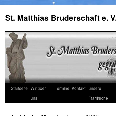
Zum
Inhalt
St. Matthias Bruderschaft e. V
springen
Startseite
Wir über
Termine
Kontakt
unsere
uns
Pfarrkirche